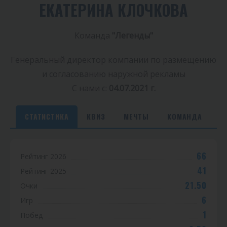
ЕКАТЕРИНА КЛОЧКОВА
Команда
"Легенды"
Генеральный директор компании по размещению
и согласованию наружной рекламы
С нами с:
04.07.2021 г.
СТАТИСТИКА
КВИЗ
МЕЧТЫ
КОМАНДА
С
66
Рейтинг 2026
т
41
Рейтинг 2025
а
21.50
Очки
т
6
Игр
1
Побед
и