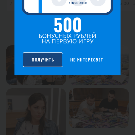
7
Сайделгалина Юлия
41
0.50
182.00
500
ФОТО ИГРЫ
БОНУСНЫХ РУБЛЕЙ
НА ПЕРВУЮ ИГРУ
ПОЛУЧИТЬ
НЕ ИНТЕРЕСУЕТ