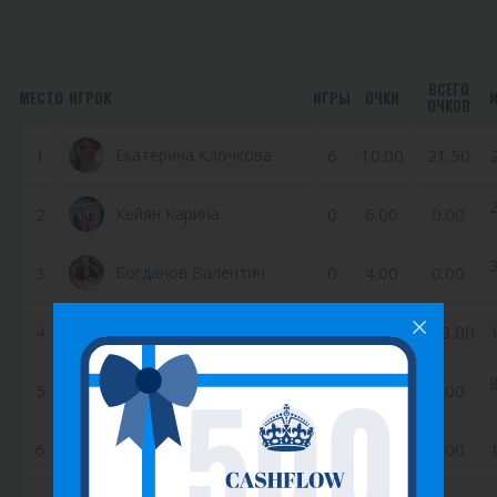
ВСЕГО
МЕСТО
ИГРОК
ИГРЫ
ОЧКИ
ОЧКОВ
1
Екатерина Клочкова
6
10.00
21.50
2
Кейян Карина
0
6.00
0.00
3
Богданов Валентин
0
4.00
0.00
4
Демченко Максим
60
3.00
343.00
5
Ершова Елена
0
2.00
0.00
6
Сорокин Иван
2
1.00
2.00