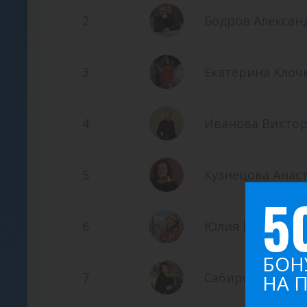
2
Бодров Алексан
3
Екатерина Клоч
4
Иванова Викто
5
Кузнецова Анас
5
6
Юлия Коновало
БОН
7
Сабирова Анна
НА 