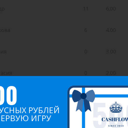
др
11
6.00
кова
6
4.00
рия
0
3.00
тасия
0
2.00
00
ва
0
1.00
УСНЫХ РУБЛЕЙ
0
0.50
ПЕРВУЮ ИГРУ