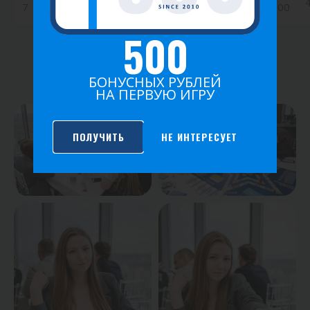
7
Привалов Алексей
0
0.50
0.00
500
ФОТО ИГРЫ
БОНУСНЫХ РУБЛЕЙ
НА ПЕРВУЮ ИГРУ
ПОЛУЧИТЬ
НЕ ИНТЕРЕСУЕТ