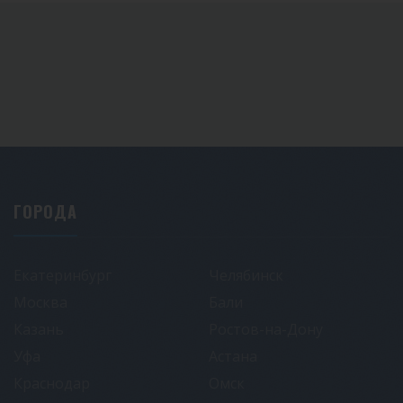
ГОРОДА
Екатеринбург
Челябинск
Москва
Бали
Казань
Ростов-на-Дону
Уфа
Астана
Краснодар
Омск