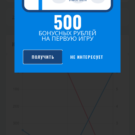
т
500
и
2026
2025
2024
2023
2022
2021
к
БОНУСНЫХ РУБЛЕЙ
а
НА ПЕРВУЮ ИГРУ
Игр не найдено.
ПОЛУЧИТЬ
НЕ ИНТЕРЕСУЕТ