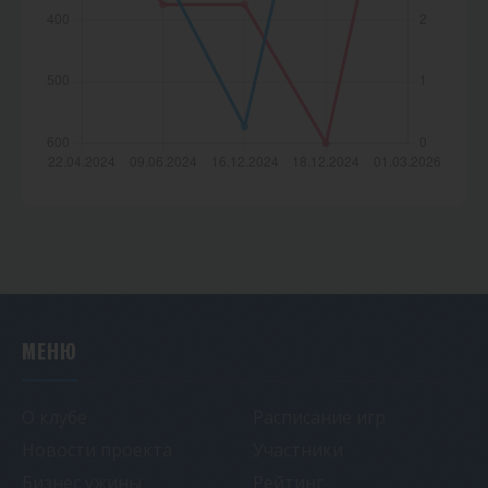
МЕНЮ
О клубе
Расписание игр
Новости проекта
Участники
Бизнес ужины
Рейтинг