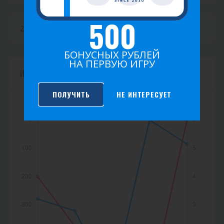
т
500
и
2026
2025
2024
2023
2022
2021
к
БОНУСНЫХ РУБЛЕЙ
а
НА ПЕРВУЮ ИГРУ
Игр не найдено.
ПОЛУЧИТЬ
НЕ ИНТЕРЕСУЕТ