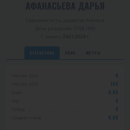
АФАНАСЬЕВА ДАРЬЯ
Самозанятость, развитие бизнеса
День рождения: 17.08.1990
С нами с:
24.01.2024 г.
СТАТИСТИКА
КВИЗ
МЕЧТЫ
С
0
Рейтинг 2026
т
155
Рейтинг 2025
а
0.00
Очки
т
0
Игр
0
Побед
и
0.00
Среднее очков
с