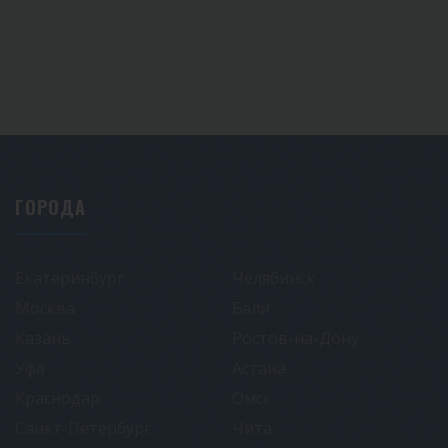
ГОРОДА
Екатеринбург
Челябинск
Москва
Бали
Казань
Ростов-на-Дону
Уфа
Астана
Краснодар
Омск
Санкт-Петербург
Чита