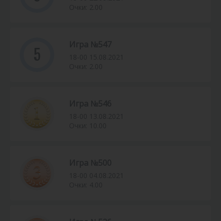
Очки: 2.00
Игра №547
5
18-00 15.08.2021
Очки: 2.00
Игра №546
18-00 13.08.2021
Очки: 10.00
Игра №500
18-00 04.08.2021
Очки: 4.00