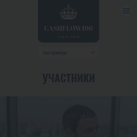
УЧАСТНИКИ