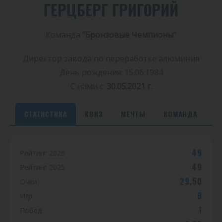
ГЕРЦБЕРГ ГРИГОРИЙ
Команда
"Бронзовые Чемпионы"
Директор завода по переработке алюминия
День рождения: 15.06.1984
С нами с:
30.05.2021 г.
СТАТИСТИКА
КВИЗ
МЕЧТЫ
КОМАНДА
С
49
Рейтинг 2026
т
49
Рейтинг 2025
а
29.50
Очки
т
9
Игр
1
Побед
и