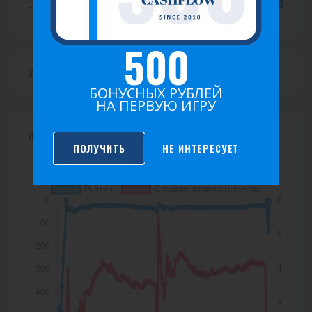
0.00
Среднее очков
с
т
500
и
2026
2025
2024
2023
2022
2021
к
БОНУСНЫХ РУБЛЕЙ
НА ПЕРВУЮ ИГРУ
а
Игр не найдено.
ПОЛУЧИТЬ
НЕ ИНТЕРЕСУЕТ