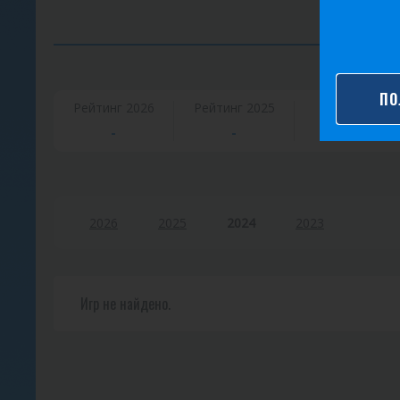
К
ПО
Рейтинг 2026
Рейтинг 2025
Очки
в
-
-
-
и
з
2026
2025
2024
2023
Игр не найдено.