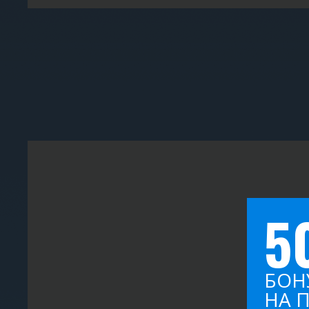
5
БОН
НА 