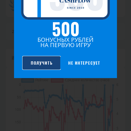
Топ 20
т
Рейтинг 2021
и
500
к
2026
2025
2024
2023
2022
2021
а
БОНУСНЫХ РУБЛЕЙ
НА ПЕРВУЮ ИГРУ
Игр не найдено.
ПОЛУЧИТЬ
НЕ ИНТЕРЕСУЕТ