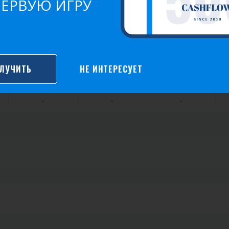
ПЕРВУЮ ИГРУ
С нами с:
22.05.2022 г.
СТАТИСТИКА
КВИЗ
КОМАНДА
ЛУЧИТЬ
НЕ ИНТЕРЕСУЕТ
Сыграно игр
Побед
Среднее очков
-
-
-