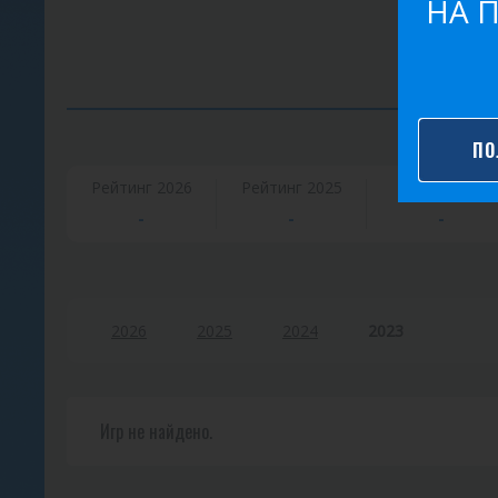
НА 
ПО
К
Рейтинг 2026
Рейтинг 2025
Очки
в
-
-
-
и
з
2026
2025
2024
2023
Игр не найдено.