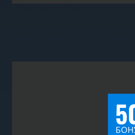
5
БОН