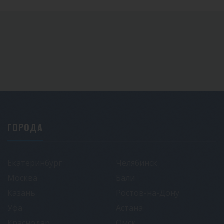
ГОРОДА
Екатеринбург
Челябинск
Москва
Бали
Казань
Ростов-на-Дону
Уфа
Астана
Краснодар
Омск