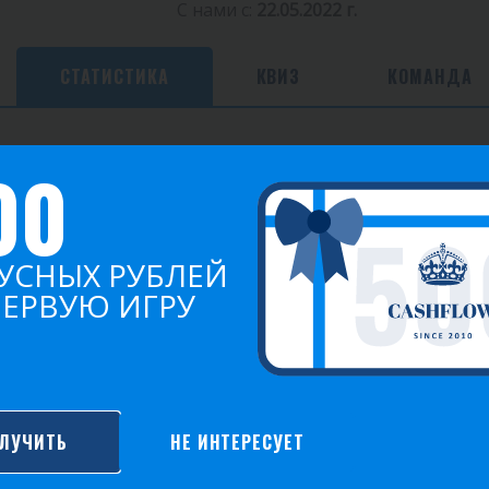
С нами с:
22.05.2022 г.
СТАТИСТИКА
КВИЗ
КОМАНДА
00
Игр
Побед
Среднее очков
0
0
0.00
УСНЫХ РУБЛЕЙ
ПЕРВУЮ ИГРУ
2021
ЛУЧИТЬ
НЕ ИНТЕРЕСУЕТ