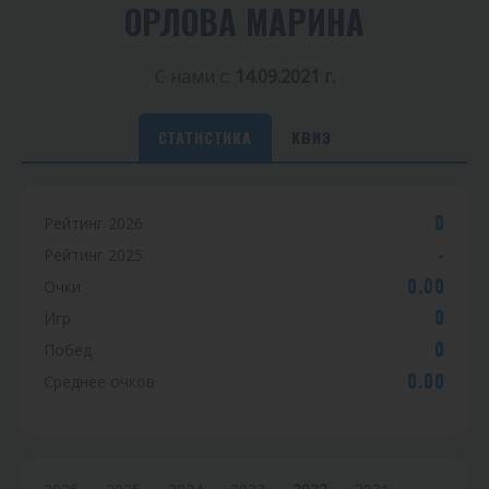
ОРЛОВА МАРИНА
С нами с:
14.09.2021 г.
СТАТИСТИКА
КВИЗ
С
0
Рейтинг 2026
т
-
Рейтинг 2025
а
0.00
Очки
т
0
Игр
0
Побед
и
0.00
Среднее очков
с
т
и