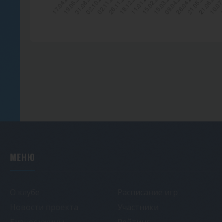
МЕНЮ
О клубе
Расписание игр
Новости проекта
Участники
Бизнес ужины
Рейтинг