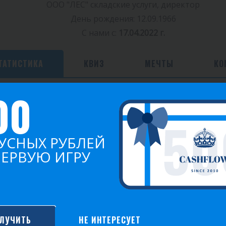
ООО "ЛЕС" складские услуги, директор
День рождения: 12.09.1966
С нами с:
17.04.2022 г.
ТАТИСТИКА
КВИЗ
МЕЧТЫ
КО
00
Игр
Побед
Среднее очков
0
0
0.00
УСНЫХ РУБЛЕЙ
ПЕРВУЮ ИГРУ
2021
ЛУЧИТЬ
НЕ ИНТЕРЕСУЕТ