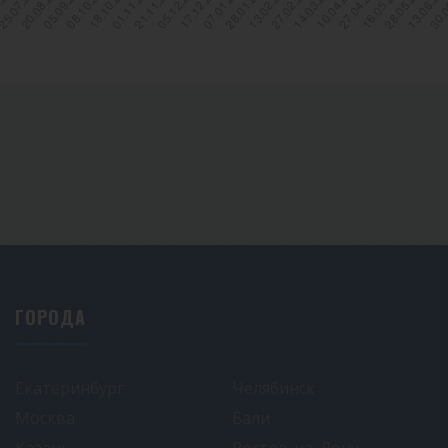
ГОРОДА
Екатеринбург
Челябинск
Москва
Бали
Казань
Ростов-на-Дону