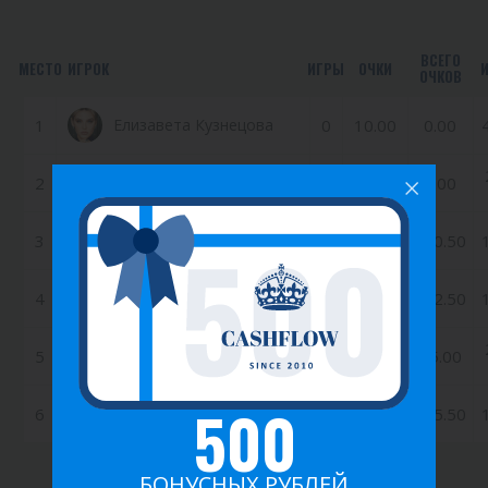
ВСЕГО
МЕСТО
ИГРОК
ИГРЫ
ОЧКИ
ОЧКОВ
1
Елизавета Кузнецова
0
10.00
0.00
2
Блохин Станислав
0
6.00
0.00
3
Стрюкова Алиса
46
4.00
240.50
4
Мосин Михаил
61
3.00
282.50
5
Пашкевич Иван
4
2.00
25.00
500
6
Блонарь Дмитрий
80
1.00
325.50
БОНУСНЫХ РУБЛЕЙ