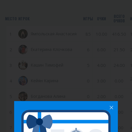
ВСЕГО
МЕСТО
ИГРОК
ИГРЫ
ОЧКИ
ОЧКОВ
1
Ямпольская Анастасия
85
10.00
416.50
2
Екатерина Клочкова
6
6.00
21.50
3
Кашин Тимофей
5
4.00
24.00
4
Кейян Карина
0
3.00
0.00
5
Богданова Алина
0
2.00
0.00
Иванова Екатерина
6
0
1.00
0.00
Евгеньевна
7
Елизавета Кузнецова
0
0.50
0.00