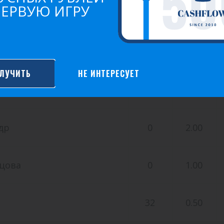
ПЕРВУЮ ИГРУ
ав
0
6.00
й
0
4.00
ЛУЧИТЬ
НЕ ИНТЕРЕСУЕТ
й
0
3.00
др
0
2.00
ецова
0
1.00
32
0.50