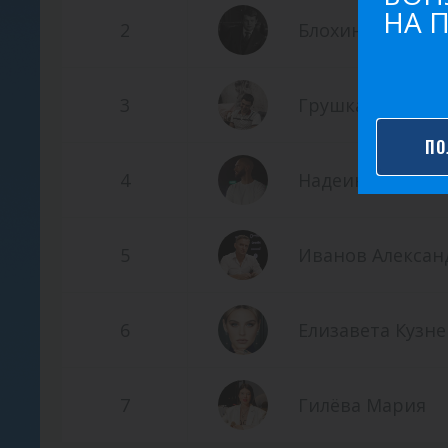
НА 
2
Блохин Станисл
3
Грушка Анатоли
ПО
4
Надеин Тимофе
5
Иванов Алексан
6
Елизавета Кузн
7
Гилёва Мария