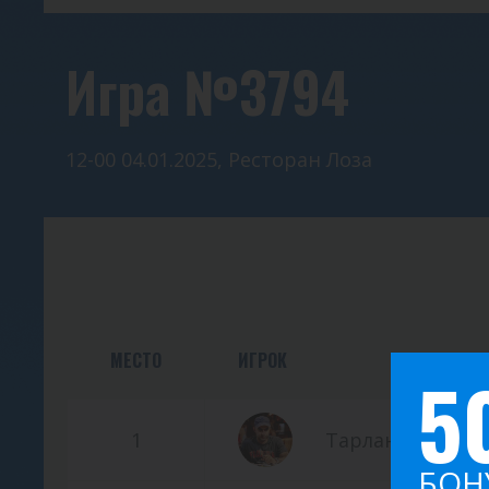
Игра №3794
12-00 04.01.2025, Ресторан Лоза
МЕСТО
ИГРОК
5
1
Тарланов Дани
БОН