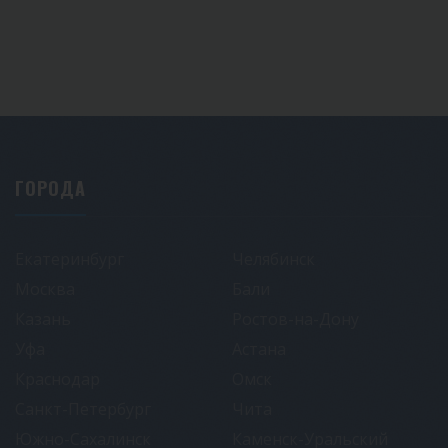
ГОРОДА
Екатеринбург
Челябинск
Москва
Бали
Казань
Ростов-на-Дону
Уфа
Астана
Краснодар
Омск
Санкт-Петербург
Чита
Южно-Сахалинск
Каменск-Уральский