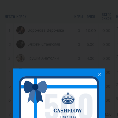
ВСЕГО
МЕСТО
ИГРОК
ИГРЫ
ОЧКИ
ОЧКОВ
1
Воронова Вероника
0
10.00
0.00
2
Блохин Станислав
0
6.00
0.00
3
Грушка Анатолий
0
4.00
0.00
4
Елизавета Кузнецова
0
3.00
0.00
5
Грушка Алена
0
2.00
0.00
6
Свяжин Роман
0
1.00
0.00
7
Белокрылов Максим
16
0.50
68.50