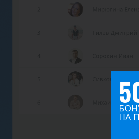
2
Мирюгина Елен
3
Гилёв Дмитрий
4
Сорокин Иван
5
5
Сивкова Евгени
6
Михаил Гаврил
БОН
НА 