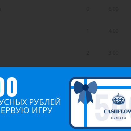
а
0
6.00
1
4.00
2
3.00
00
я
0
2.00
ов
0
1.00
УСНЫХ РУБЛЕЙ
ПЕРВУЮ ИГРУ