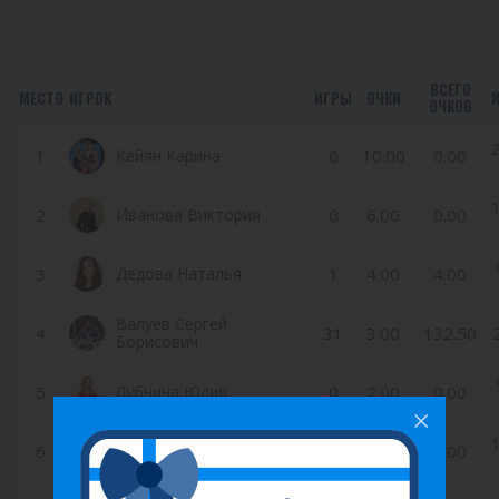
ВСЕГО
МЕСТО
ИГРОК
ИГРЫ
ОЧКИ
ОЧКОВ
1
Кейян Карина
0
10.00
0.00
2
Иванова Виктория
0
6.00
0.00
3
Дедова Наталья
1
4.00
4.00
Валуев Сергей
4
31
3.00
132.50
Борисович
5
Лубнина Юлия
0
2.00
0.00
Демидов Иван
6
0
1.00
0.00
Сергеевич