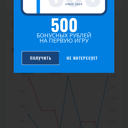
с
т
500
и
2026
2025
2024
2023
2022
2021
к
БОНУСНЫХ РУБЛЕЙ
НА ПЕРВУЮ ИГРУ
а
Игр не найдено.
ПОЛУЧИТЬ
НЕ ИНТЕРЕСУЕТ