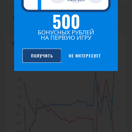
т
500
и
2026
2025
2024
2023
2022
2021
к
БОНУСНЫХ РУБЛЕЙ
а
НА ПЕРВУЮ ИГРУ
Игр не найдено.
ПОЛУЧИТЬ
НЕ ИНТЕРЕСУЕТ