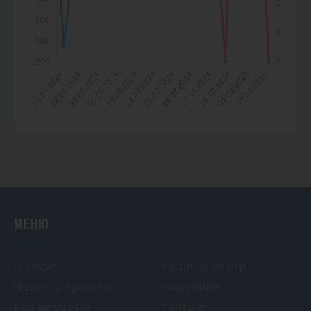
МЕНЮ
О клубе
Расписание игр
Новости проекта
Участники
Бизнес ужины
Рейтинг