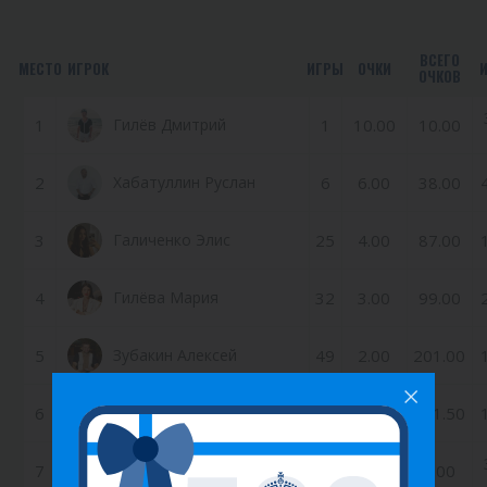
ВСЕГО
МЕСТО
ИГРОК
ИГРЫ
ОЧКИ
ОЧКОВ
1
Гилёв Дмитрий
1
10.00
10.00
2
Хабатуллин Руслан
6
6.00
38.00
3
Галиченко Элис
25
4.00
87.00
4
Гилёва Мария
32
3.00
99.00
5
Зубакин Алексей
49
2.00
201.00
6
Хабаров Иван
33
1.00
131.50
Иванова Екатерина
7
0
0.50
0.00
Евгеньевна