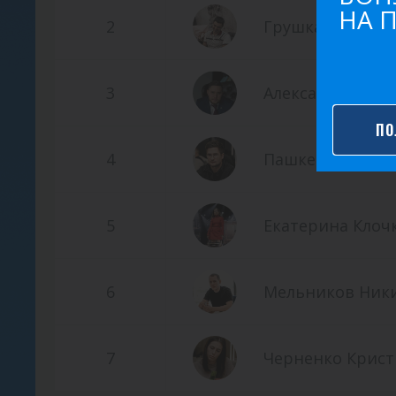
НА 
2
Грушка Анатоли
3
Александр Бир
ПО
4
Пашкевич Иван
5
Екатерина Клоч
6
Мельников Ник
7
Черненко Крист