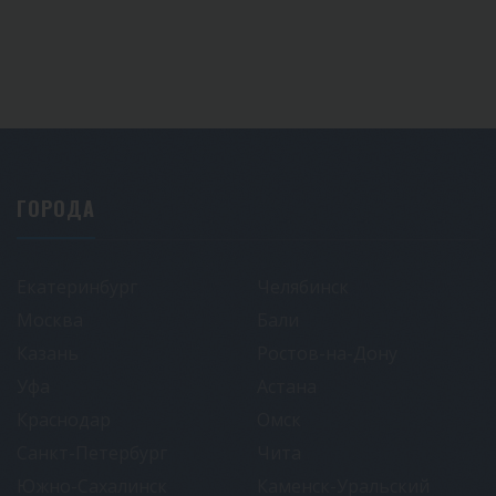
ГОРОДА
Екатеринбург
Челябинск
Москва
Бали
Казань
Ростов-на-Дону
Уфа
Астана
Краснодар
Омск
Санкт-Петербург
Чита
Южно-Сахалинск
Каменск-Уральский