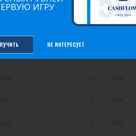
ПЕРВУЮ ИГРУ
й
0
6.00
ючев
29
4.00
ЛУЧИТЬ
НЕ ИНТЕРЕСУЕТ
4
3.00
кова
6
2.00
ита
0
1.00
ина
0
0.50