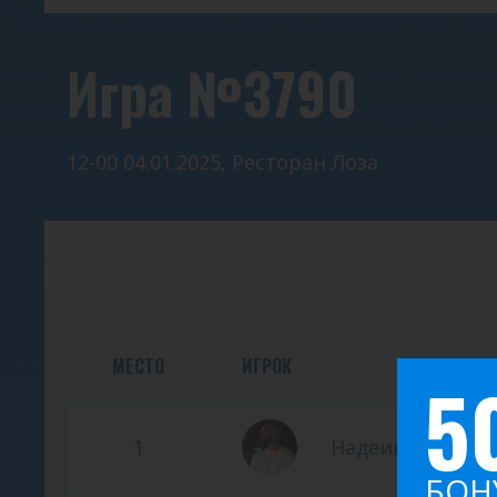
Игра №3790
12-00 04.01.2025, Ресторан Лоза
МЕСТО
ИГРОК
5
1
Надеин Тимофе
БОН