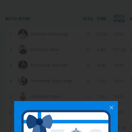
ВСЕГО
МЕСТО
ИГРОК
ИГРЫ
ОЧКИ
ОЧКОВ
1
Иванов Александр
0
10.00
0.00
2
Хабаров Иван
33
6.00
131.50
3
Болтинов Максим
0
4.00
0.00
4
Анисимов Александр
0
3.00
0.00
5
Лубнина Юлия
0
2.00
0.00
6
Белоусова Анастасия
0
1.00
0.00
7
Александр Бирючев
29
0.50
173.50