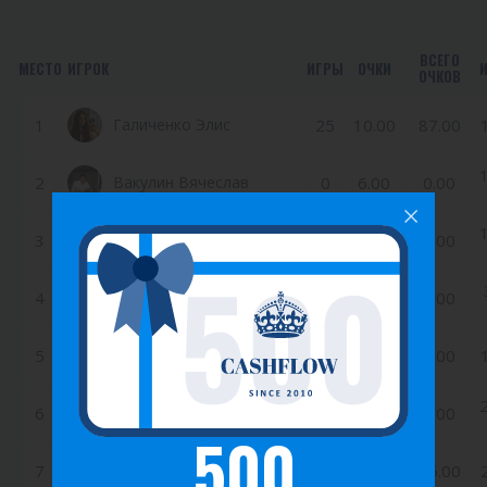
ВСЕГО
МЕСТО
ИГРОК
ИГРЫ
ОЧКИ
ОЧКОВ
1
Галиченко Элис
25
10.00
87.00
2
Вакулин Вячеслав
0
6.00
0.00
3
Филатов Антон
0
4.00
0.00
4
Роман Романов
2
3.00
8.00
5
Сорокин Иван
2
2.00
2.00
6
Безгин Аркадий
0
1.00
0.00
500
7
Сорокина Эльвира
2
0.50
16.00