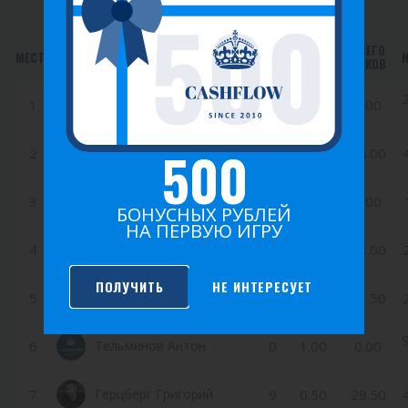
ВСЕГО
МЕСТО
ИГРОК
ИГРЫ
ОЧКИ
ОЧКОВ
1
Теплоухов Роман
0
10.00
0.00
500
2
Хабатуллин Руслан
6
6.00
38.00
3
Блохин Станислав
0
4.00
0.00
БОНУСНЫХ РУБЛЕЙ
НА ПЕРВУЮ ИГРУ
4
Баксанов Максим
17
3.00
53.00
ПОЛУЧИТЬ
НЕ ИНТЕРЕСУЕТ
5
Екатерина Клочкова
6
2.00
21.50
6
Тельминов Антон
0
1.00
0.00
7
Герцберг Григорий
9
0.50
29.50