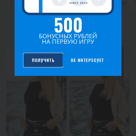
7
Глухов Вячеслав
0
0.50
0.00
500
ФОТО ИГРЫ
БОНУСНЫХ РУБЛЕЙ
НА ПЕРВУЮ ИГРУ
ПОЛУЧИТЬ
НЕ ИНТЕРЕСУЕТ