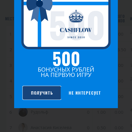
ВСЕГО
МЕСТО
ИГРОК
ИГРЫ
ОЧКИ
ОЧКОВ
1
Кожевникова София
0
10.00
0.00
500
2
Ямпольская Анастасия
85
6.00
416.50
3
Гулевич Елена
2
4.00
8.00
БОНУСНЫХ РУБЛЕЙ
НА ПЕРВУЮ ИГРУ
4
Кейян Карина
0
3.00
0.00
ПОЛУЧИТЬ
НЕ ИНТЕРЕСУЕТ
5
Зиминбренд Денис
0
2.00
0.00
6
Рудольф
0
1.00
0.00
7
Анастасия Киселева
0
0.50
0.00