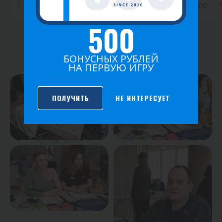
7
Кузнецов Юрий
0
0.50
0.00
500
ФОТО ИГРЫ
БОНУСНЫХ РУБЛЕЙ
НА ПЕРВУЮ ИГРУ
ПОЛУЧИТЬ
НЕ ИНТЕРЕСУЕТ