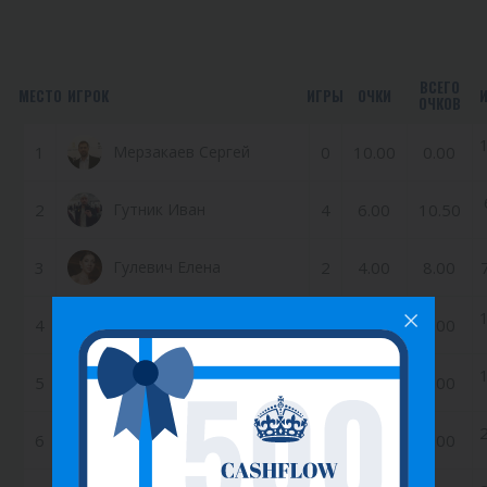
ВСЕГО
МЕСТО
ИГРОК
ИГРЫ
ОЧКИ
ОЧКОВ
1
Мерзакаев Сергей
0
10.00
0.00
2
Гутник Иван
4
6.00
10.50
3
Гулевич Елена
2
4.00
8.00
4
Рожда Наталья
0
3.00
0.00
5
Гаев Григорий
0
2.00
0.00
6
Кейян Карина
0
1.00
0.00