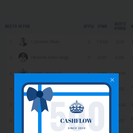
ВСЕГО
МЕСТО
ИГРОК
ИГРЫ
ОЧКИ
ОЧКОВ
1
Сорокин Иван
2
10.00
2.00
2
Иванов Александр
0
6.00
0.00
3
Гилёв Дмитрий
1
4.00
10.00
4
Лысков Иван
0
3.00
0.00
5
Кукарцева Наталья
6
2.00
19.00
6
Ершова Елена
0
1.00
0.00