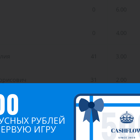
0
6.00
0
4.00
лия
41
3.00
Борисович
31
2.00
00
0
1.00
УСНЫХ РУБЛЕЙ
0
0.50
ПЕРВУЮ ИГРУ