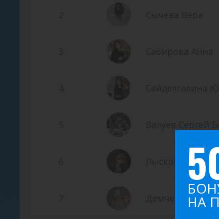
2
Сычева Вера
3
Сабирова Анна
4
Сайделгалина Ю
5
Валуев Сергей 
5
6
Лысков Иван
БОН
7
Демченко Алла
НА 