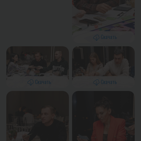
Скачать
Скачать
Скачать