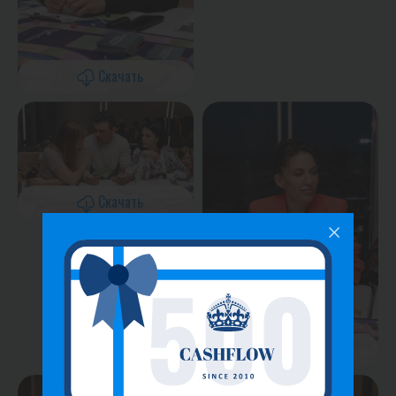
Скачать
Скачать
Скачать