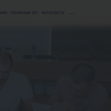
НИКИ
РАСПИСАНИЕ ИГР
ФОТОГАЛЕРЕЯ