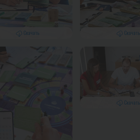
Скачать
Скачать
Скачать