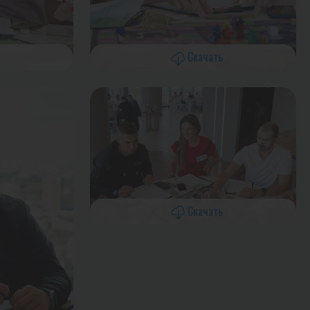
Скачать
Скачать