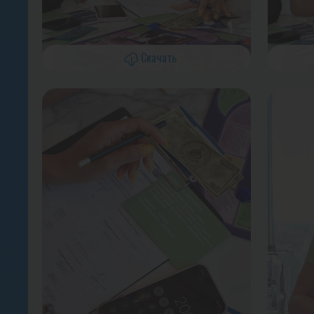
Скачать