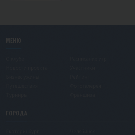
МЕНЮ
О клубе
Расписание игр
Новости проекта
Участники
Бизнес ужины
Рейтинг
Путешествия
Фотогалерея
Турниры
Франшиза
ГОРОДА
Екатеринбург
Челябинск