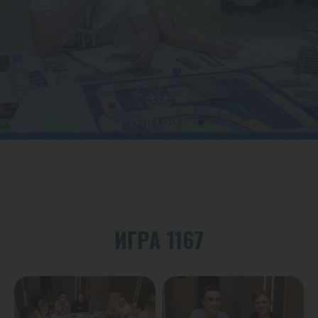
ИГРА 1167