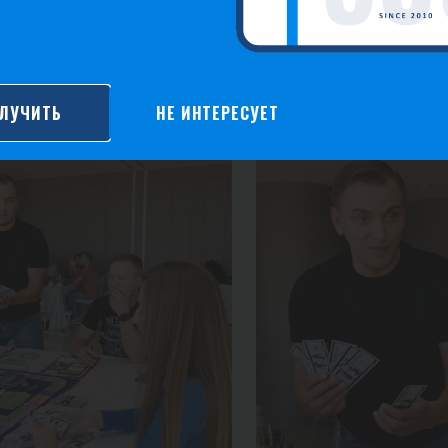
ЛУЧИТЬ
НЕ ИНТЕРЕСУЕТ