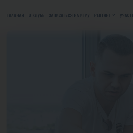
ГЛАВНАЯ
О КЛУБЕ
ЗАПИСАТЬСЯ НА ИГРУ
РЕЙТИНГ
УЧАСТ