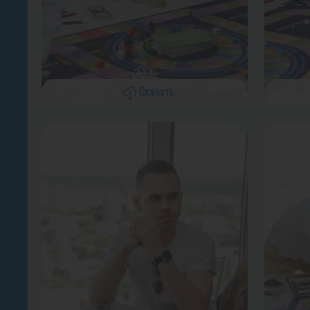
Скачать