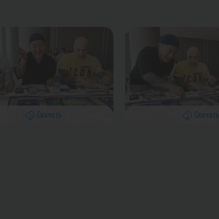
Скачать
Скачать