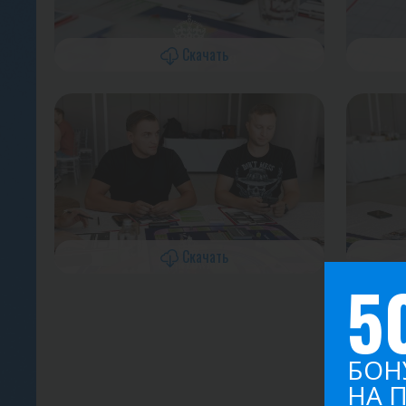
Скачать
Скачать
5
БОН
НА 