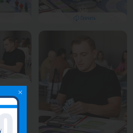
Скачать