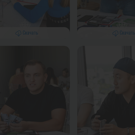
Скачать
Скачать