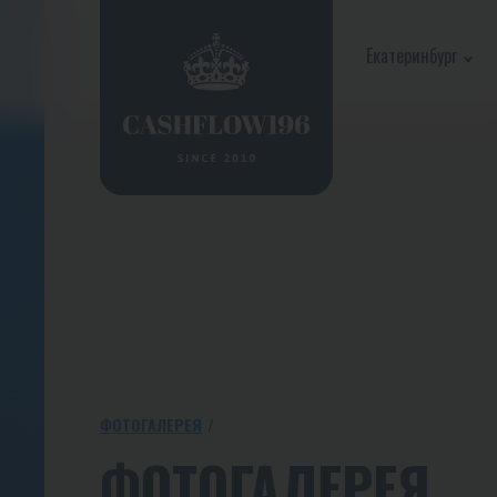
Екатеринбург
ФОТОГАЛЕРЕЯ
ФОТОГАЛЕРЕЯ