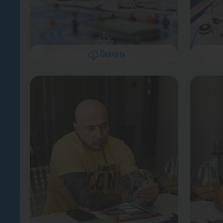
Скачать