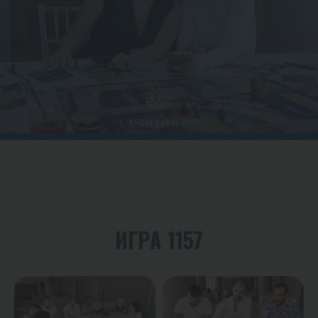
ИГРА 1157