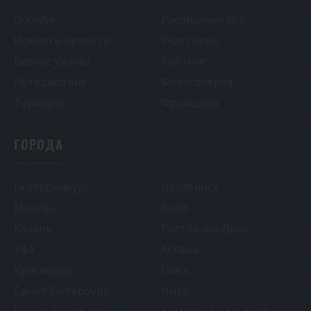
О клубе
Расписание игр
Новости проекта
Участники
Бизнес ужины
Рейтинг
Путешествия
Фотогалерея
Турниры
Франшиза
ГОРОДА
Екатеринбург
Челябинск
Москва
Бали
Казань
Ростов-на-Дону
Уфа
Астана
Краснодар
Омск
Санкт-Петербург
Чита